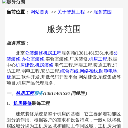
当前位置：
网站首页
>>
关于智慧工程
>>
服务范围
服务范围
服务范围：
北京
公装装修
机房工程
服务商(13811461536),承接
公
装装修
,
办公室装修
,实验室装修,厂房装修,
机房工程
,数据
中心
机房建设
,
机房装修
,电气工程,环境工程,暖通工程,消
防工程,弱电工程,安防工程,
综合布线
,
网络布线
.
防静电地
板
施工,
软件开发,开低代码开发平台,网站建设,系统集成等
项目,机房产品代理服务。
一、
机房工程
服务
(13811461536 闫经理 )
1、
机房装修
装饰工程
建筑装修系统是整个机房的基础，它主要起着功能区
划分的作用。根据客户的需求和设备特点，一般可以将机
房区域分隔为主机房区域和辅助工作间区域，主机房为铺