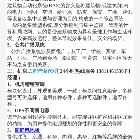
建筑物自动化系统(BAS)的含义是将建筑物(或建筑群)内
的电力、照明、空调、给排水、防灾、保安、广播、通讯
等设备以集中监视与管理为目的,构成的一个综合系统。
一般的是集散型系统,即分散控制与集中监视、管理的计
算机局域网。目的是使建筑物成为具有最佳工作与生活环
境、设备高效运行、整体节能效果最佳、安全的场所。
5、公共广播系统
公共广播系统涉及面很广，从工厂、学校、宾馆、车
站、码头、广场到会场、影剧院、体育馆、住宅小区等无
不与之有密切关系。
三、机房
工程产品代理
( 24小时热线服务 13811461536 闫
经理 )
1、机房精密空调
模块化设计，外观更美观，一致；模块间任意组合，多种
型号可供选择，适用各种条件，多种可选附件，适应各
种...
2、UPS不间断电源
该产品采用数字化控制技术。能实现并联扩容和并联冗余
的功能，为用户提供电源规划的弹性和更安全的保障...
3、
防静电地板
提供沈飞、京通、科华、向利、惠华、红梅等品牌的全钢