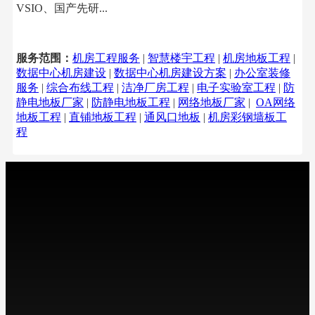
VSIO、国产先研...
服务范围：
机房工程服务
|
智慧楼宇工程
|
机房地板工程
|
数据中心机房建设
|
数据中心机房建设方案
|
办公室装修
服务
|
综合布线工程
|
洁净厂房工程
|
电子实验室工程
|
防
静电地板厂家
|
防静电地板工程
|
网络地板厂家
|
OA网络
地板工程
|
直铺地板工程
|
通风口地板
|
机房彩钢墙板工
程
关于智慧工程
工程建设服务
产品销售服务
工程文库
工程案例