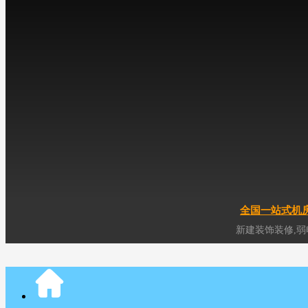
综合布线服务
产品销售服务
工程文库
防静电地板
公装装修知识
OA网络地板
机房装修知识
PVC直铺地板
综合布线知识
通风口地板
保密室建设
工程案例
防静电台垫
装修装饰工程
机房供电系统工程
机房动环监控系统工程
机房消防排烟系统工程
机房制冷系统工程
全国一站式机房
新建装饰装修,弱