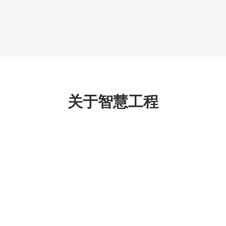
关于智慧工程
提供机房、综合布线工程、产品代理服务
4小时热线服务 13811461536 闫经理
工程建筑装修系统是整个机房的基
起着功能区划分的作用。根据客户
特点，...