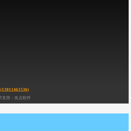
101号
专业机房工程服务商(13811461536),十年公装工程经验,拥有公装,弱电
机房建设运维一站式服务中心,专注机房工程,机房建设,机房装修,机房改造,
机房搬迁,综合布线,网络布线,机房布线,企事业单位办公室空间装修,office空
间室内整体设计与施工,展厅装修,实验室装修,办公室布线,吊顶,墙板,玻璃隔
断,防静电地板,硫酸钙地板,机房供电,动环监控,精密空调,
新疆
公装,
新疆
机
房装修,智慧运维,数据中心机房建设,
新疆
机房维护工程服务事业,北京机房
工程公司,新疆弱电机房工程公司,
新疆
综合布线公司,
新疆
公装装修公司
1461536)
术支持：
友点软件