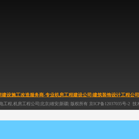
微信扫描关注我们
立即咨询
建设施工改造服务商-专业机房工程建设公司|建筑装饰设计工程公司(1381
电工程,机房工程公司|北京|雄安|新疆|
版权所有
京ICP备12037035号-2
技