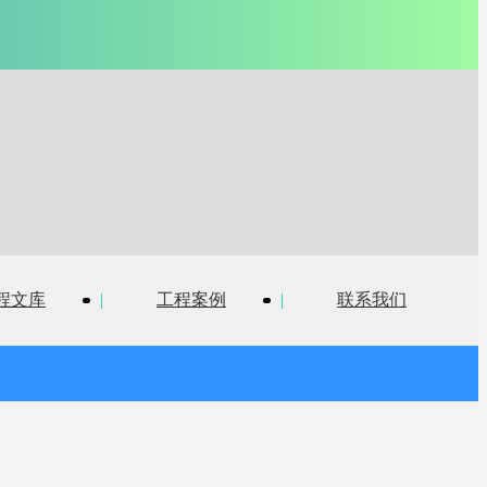
建设工
全国服务热线:13811461536
北京.新疆.河北
程文库
|
工程案例
|
联系我们