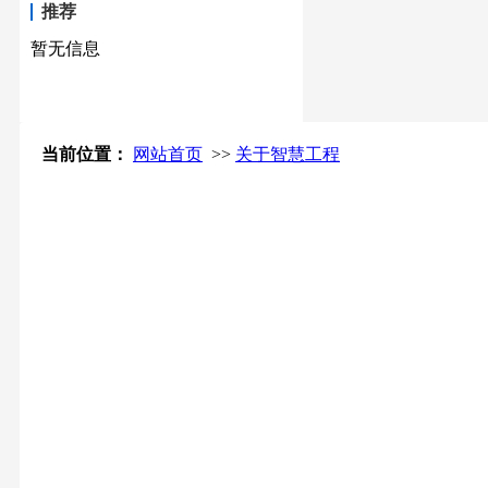
推荐
暂无信息
当前位置：
网站首页
>>
关于智慧工程
机房工程( 2
)机房装修
06-20
础，它主要
的需求和设备