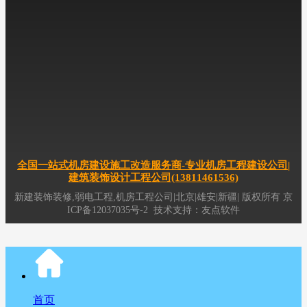
101号
专业机房工程服务商(13811461536),十年公装工程经验,拥有公装,弱电
机房建设运维一站式服务中心,专注机房工程,机房建设,机房装修,机房改造,
机房搬迁,综合布线,网络布线,机房布线,企事业单位办公室空间装修,office空
间室内整体设计与施工,展厅装修,实验室装修,办公室布线,吊顶,墙板,玻璃隔
断,防静电地板,硫酸钙地板,机房供电,动环监控,精密空调,
新疆
公装,
新疆
机
房装修,智慧运维,数据中心机房建设,
新疆
机房维护工程服务事业,北京机房
工程公司,新疆弱电机房工程公司,
新疆
综合布线公司,
新疆
公装装修公司
全国一站式机房建设施工改造服务商-专业机房工程建设公司|
建筑装饰设计工程公司(13811461536)
新建装饰装修,弱电工程,机房工程公司|北京|雄安|新疆|
版权所有
京
ICP备12037035号-2
技术支持：
友点软件
首页